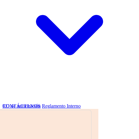
RD de autorización
CONTÁCTANOS
Reglamento Interno